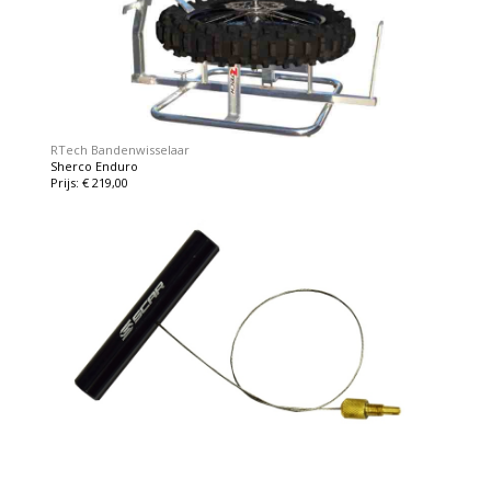
RTech Bandenwisselaar
Sherco Enduro
Prijs: € 219,00